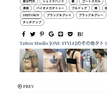
毘沙門天
シェイクハンド
葛
ゴートスカル
清姫
バイオメカタトゥー
ブルドッグ
椿
DESTOROY
ブラック＆グレイ
ブラック＆グレー
タッチアップ
Tattoo Studio [ONE STYLE]のその
PREV