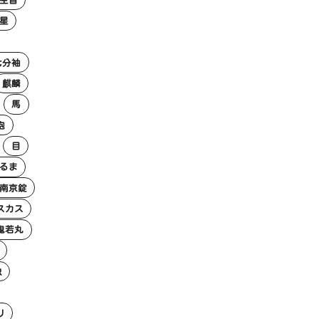
星
七分袖
麒麟
馬
砲
目
るま
南京錠
スカス
鬼若丸
虫
リ