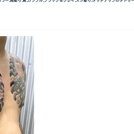
ー,カラー,烏彫り,青,カラフル,ブラック＆グレイ,スジ彫り,タッチアップのタトゥ