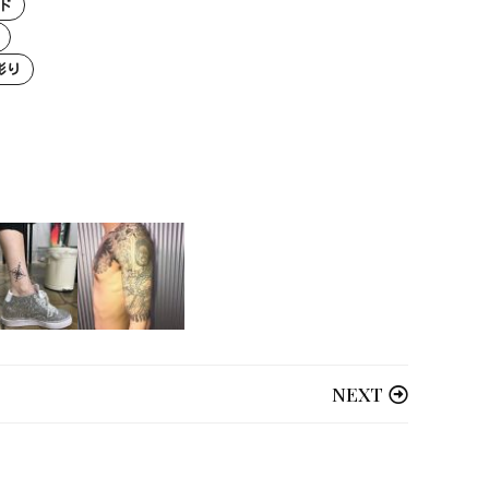
ド
彫り
NEXT