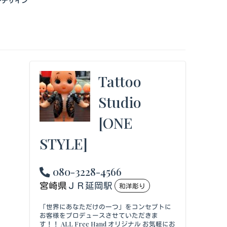
ーデザイン
Tattoo
Studio
[ONE
STYLE]
080-3228-4566
宮崎県
ＪＲ延岡駅
和洋彫り
「世界にあなただけの一つ」をコンセプトに
お客様をプロデュースさせていただきま
す！！ ALL Free Hand オリジナル お気軽にお