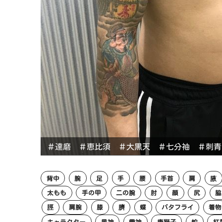
＃達磨 ＃恵比須 ＃大黒天 ＃七分袖 ＃刺青
背中
腕
足
手
腰
手首
肩
腋
太もも
手の甲
二の腕
肘
顔
尻
脇
脛
肩腕
膝
臍
蝶
バタフライ
着物
キャラクター
風神
雷神
唐獅子
蛇
紅