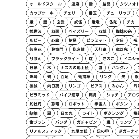
オールドスクール
達磨
雪
結晶
タツノオ
カップケーキ
チェリー
目玉
チューリップ
蛾
鼠
玄武
妖怪
飛竜
仏陀
チカー
観世波
お面
ペイズリー
お城
蜘蛛の糸
ルビー
心臓
棺桶
ピラミット
夕日
瓶
彼岸花
登竜門
抱き鯉
天灯鬼
竜灯鬼
りぼん
ブラックライト
碇
きのこ
イニシ
日彰
木
ナスカの地上絵
唇
ハングル
蝋燭
蝿
百足
蠅捕草
リング
矢
銀
機械
向日葵
リンゴ
ピアス
みかん
汽
ピラミッド
パイプ煙草
満月
シャチ
アロ
蛇牡丹
恐竜
ロボット
宇宙人
ボタン
蛞蝓
扇
日の丸
ライト
ボクシング
飛
歯ブラシ
パンダ
ガチャピン
蟻
ランプ
リアルスティック
九尾の狐
足の甲
ダガーナイ