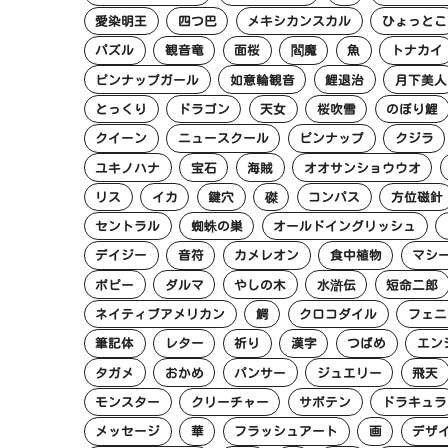
愛染明王
四つ巴
メキシカンスカル
ひょっとこ
パズル
観音竜
面桜
閻魔
魚
トナカイ
ピンナップガール
如意輪観音
鯉退治
月下美人
とっくり
ドラゴン
天女
桜吹雪
のぼり鯉
クイーン
ニュースクール
ピンナップ
クジラ
ユキノハナ
宝石
海賊
オオサンショウウオ
リス
イカ
鍵穴
磔
コンパス
方位磁針
セントラル
蜘蛛の巣
オールドイングリッシュ
デイジー
音符
カメレオン
食中植物
マシ
ポピー
ダルマ
やしの木
水滸伝
短命二郎
ネイティブアメリカン
鰐
クロコダイル
フェニ
筆記体
レター
祈り
漢字
つばめ
エン
タガメ
おかめ
パンサー
ジュエリー
飛天
モンスター
クリーチャー
サボテン
ドラキュラ
メッセージ
華
フラッシュアート
画
デザ