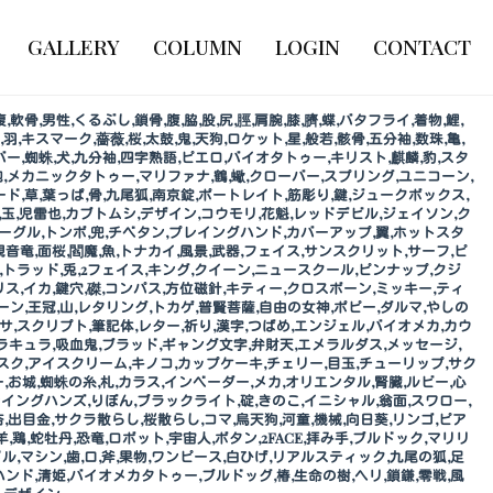
GALLERY
COLUMN
LOGIN
CONTACT
腹,軟骨,男性,くるぶし,鎖骨,腹,脇,股,尻,脛,肩腕,膝,臍,蝶,バタフライ,着物,鯉,
羽,キスマーク,薔薇,桜,太鼓,鬼,天狗,ロケット,星,般若,骸骨,五分袖,数珠,亀,
ナンバー,蜘蛛,犬,九分袖,四字熟語,ピエロ,バイオタトゥー,キリスト,麒麟,豹,スタ
,鉄砲,メカニックタトゥー,マリファナ,鶴,蠍,クローバー,スプリング,ユニコーン,
,ボード,草,葉っぱ,骨,九尾狐,南京錠,ポートレイト,筋彫り,鍵,ジュークボックス,
炎,玉,児雷也,カブトムシ,デザイン,コウモリ,花魁,レッドデビル,ジェイソン,ク
,イーグル,トンボ,兜,チベタン,プレイングハンド,カバーアップ,翼,ホットスタ
音竜,面桜,閻魔,魚,トナカイ,風景,武器,フェイス,サンスクリット,サーフ,ピ
,トラッド,兎,2フェイス,キング,クイーン,ニュースクール,ピンナップ,クジ
リス,イカ,鍵穴,磔,コンパス,方位磁針,キティー,クロスボーン,ミッキー,ティ
ン,王冠,山,レタリング,トカゲ,普賢菩薩,自由の女神,ポピー,ダルマ,やしの
サ,スクリプト,筆記体,レター,祈り,漢字,つばめ,エンジェル,バイオメカ,カウ
ドラキュラ,吸血鬼,ブラッド,ギャング文字,弁財天,エメラルダス,メッセージ,
スク,アイスクリーム,キノコ,カップケーキ,チェリー,目玉,チューリップ,サク
ー,お城,蜘蛛の糸,札,カラス,インベーダー,メカ,オリエンタル,腎臓,ルビー,心
プレイングハンズ,りぼん,ブラックライト,碇,きのこ,イニシャル,翁面,スワロー,
杏,出目金,サクラ散らし,桜散らし,コマ,烏天狗,河童,機械,向日葵,リンゴ,ピア
鶏,蛇牡丹,恐竜,ロボット,宇宙人,ボタン,2FACE,拝み手,ブルドック,マリリ
ドル,マシン,歯,口,斧,果物,ワンピース,白ひげ,リアルスティック,九尾の狐,足
ハンド,清姫,バイオメカタトゥー,ブルドッグ,椿,生命の樹,ヘリ,鎖鎌,零戦,風