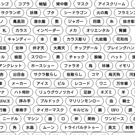
トシゴ
コブラ
蜥蜴
背中額
マスク
アイスクリーム
サクランボ
妖精
ブタ
シードラゴン
火の鳥
フラミン
ノ
鳳凰羽
潜水艦
髭
ジャガー
四葉
糸
抜き彫
札
カラス
インベーダー
メカ
オリエンタル
腎臓
キャンディー
本
筆
カラス彫り
九紋龍
花和尚
狐面
女神
弁才天
大黒天
チップデール
プレイングハン
ャル
翁面
スワロー
燕
チャック
腕輪
ハット
アンクレット
ホースシュー
ファラオ
烏
林檎
イモリ
杏
出目金
サクラ散らし
桜散らし
コマ
烏天狗
河
車
メーカー
アイス
ビル
レコード
ワニ
万年筆
ワナ
ハト時計
リュウグウノツカイ
足跡
ネズミ
羊
2FACE
拝み手
ブルドック
マリリンモンロー
血
騎士
行機
車椅子
タイガーマスク
キルビル
鎖
UFO
踝
ニードル
マシン
歯
口
斧
果物
ワンピース
フ
角
水晶
ムーン
トライバルタトゥー
英文
刺青