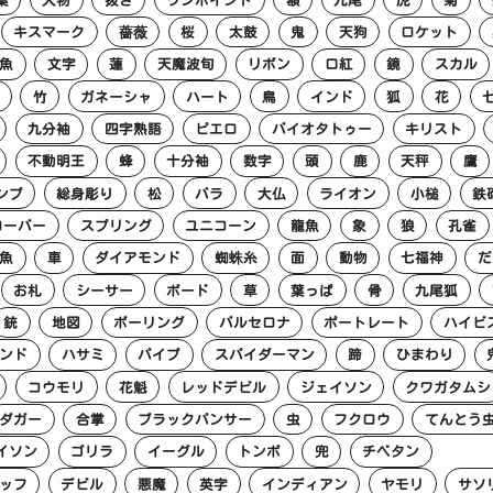
キスマーク
薔薇
桜
太鼓
鬼
天狗
ロケット
魚
文字
蓮
天魔波旬
リボン
口紅
鏡
スカル
竹
ガネーシャ
ハート
鳥
インド
狐
花
九分袖
四字熟語
ピエロ
バイオタトゥー
キリスト
不動明王
蜂
十分袖
数字
頭
鹿
天秤
鷹
ンプ
総身彫り
松
バラ
大仏
ライオン
小槌
鉄
ローバー
スプリング
ユニコーン
龍魚
象
狼
孔雀
魚
車
ダイアモンド
蜘蛛糸
面
動物
七福神
だ
お札
シーサー
ボード
草
葉っぱ
骨
九尾狐
銃
地図
ボーリング
バルセロナ
ポートレート
ハイビ
ンド
ハサミ
パイプ
スパイダーマン
蹄
ひまわり
コウモリ
花魁
レッドデビル
ジェイソン
クワガタムシ
ダガー
合掌
ブラックパンサー
虫
フクロウ
てんとう
イソン
ゴリラ
イーグル
トンボ
兜
チベタン
ッフ
デビル
悪魔
英字
インディアン
ヤモリ
サソ