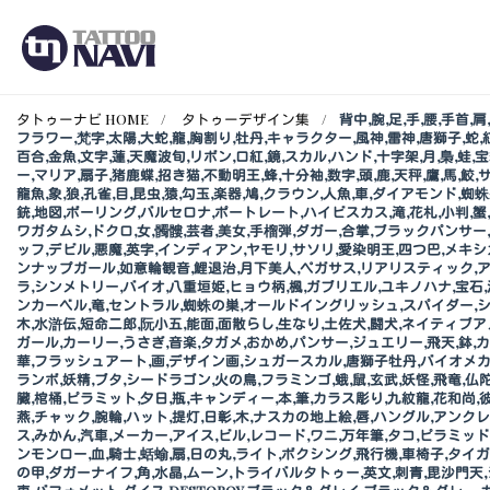
タトゥーナビ HOME
タトゥーデザイン集
背中,腕,足,手,腰,手首,
フラワー,梵字,太陽,大蛇,龍,胸割り,牡丹,キャラクター,風神,雷神,唐獅子,蛇,紅
百合,金魚,文字,蓮,天魔波旬,リボン,口紅,鏡,スカル,ハンド,十字架,月,梟,蛙
ー,マリア,扇子,猪鹿蝶,招き猫,不動明王,蜂,十分袖,数字,頭,鹿,天秤,鷹,馬
龍魚,象,狼,孔雀,目,昆虫,猿,勾玉,楽器,鳩,クラウン,人魚,車,ダイアモンド,
銃,地図,ボーリング,バルセロナ,ポートレート,ハイビスカス,滝,花札,小判,蟹
ワガタムシ,ドクロ,女,髑髏,芸者,美女,手榴弾,ダガー,合掌,ブラックパンサー
ッフ,デビル,悪魔,英字,インディアン,ヤモリ,サソリ,愛染明王,四つ巴,メキシ
ンナップガール,如意輪観音,鯉退治,月下美人,ペガサス,リアリスティック,アサ
ラ,シンメトリー,バイオ,八重垣姫,ヒョウ柄,楓,ガブリエル,ユキノハナ,宝石,
ンカーベル,竜,セントラル,蜘蛛の巣,オールドイングリッシュ,スパイダー,シー
木,水滸伝,短命二郎,阮小五,能面,面散らし,生なり,土佐犬,闘犬,ネイティブ
ガール,カーリー,うさぎ,音楽,タガメ,おかめ,パンサー,ジュエリー,飛天,鉢
華,フラッシュアート,画,デザイン画,シュガースカル,唐獅子牡丹,バイオメカ
ランボ,妖精,ブタ,シードラゴン,火の鳥,フラミンゴ,蛾,鼠,玄武,妖怪,飛竜,仏
臓,棺桶,ピラミット,夕日,瓶,キャンディー,本,筆,カラス彫り,九紋龍,花和尚
燕,チャック,腕輪,ハット,提灯,日彰,木,ナスカの地上絵,唇,ハングル,アンクレ
ス,みかん,汽車,メーカー,アイス,ビル,レコード,ワニ,万年筆,タコ,ピラミッド
ンモンロー,血,騎士,蛞蝓,扇,日の丸,ライト,ボクシング,飛行機,車椅子,タイガ
の甲,ダガーナイフ,角,水晶,ムーン,トライバルタトゥー,英文,刺青,毘沙門天,