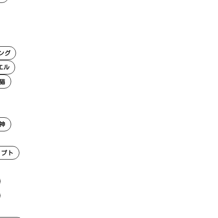
ング
エル
猫
神
リプト