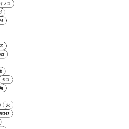
キノコ
ゴ
り
ズ
提灯
童
タコ
鶏
火
白ひげ