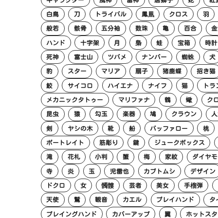
白鳥
刀
トライバル
鳳凰
クロス
羽
般若
骸骨
五分袖
数珠
亀
百合
金
ハンド
十字架
月
梟
蛙
宝箱
時計
死神
富士山
ツバメ
ナンバー
蜘蛛
犬
豹
スター
マリア
扇子
猪鹿蝶
招き猫
鮫
サイコロ
ハイエナ
ナイフ
猫
トラ
メカニックタトゥー
マリファナ
鶴
蠍
ク
昆虫
猿
勾玉
楽器
鳩
クラウン
人
剣
ヤシの木
靴
船
バッファロー
桃
ポートレイト
筋彫り
鍵
ジュークボックス
滝
花札
小判
蟹
梅
家紋
ダイヤモ
寺
炎
玉
児雷也
カブトムシ
デザイン
ドクロ
女
髑髏
芸者
美女
手榴弾
天使
鷲
観音
カエル
プレイハンド
タ
プレイングハンド
カバーアップ
翼
ホットスタ