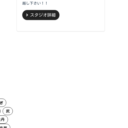
越し下さい！！
スタジオ詳細
ぎ
尻
牡丹
生首