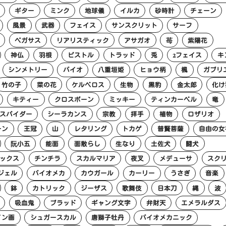
ギター
ミンク
地球儀
イルカ
砂時計
チェーン
風景
武器
フェイス
サンスクリット
サーフ
ペガサス
リアリスティック
アサガオ
苺
紫陽花
神仏
羽根
ピストル
トラッド
兎
2フェイス
キ
シンメトリー
バイオ
八重垣姫
ヒョウ柄
楓
ガブリ
竹の子
菜の花
ケルベロス
生物
黒豹
金太郎
化け
キティー
クロスボーン
ミッキー
ティンカーベル
竜
スパイダー
シーラカンス
宗教
拝手
植物
ロザリオ
ーン
王冠
山
レタリング
トカゲ
普賢菩薩
自由の女
阮小五
能面
面散らし
生なり
土佐犬
闘犬
ックス
チンチラ
スカルマリア
夜叉
メデューサ
スク
ジェル
バイオメカ
カウガール
カーリー
うさぎ
音楽
鉢
カトリック
ジーザス
歌舞伎
日本刀
縄
波
吸血鬼
ブラッド
ギャング文字
弁財天
エメラルダス
イン画
シュガースカル
唐獅子牡丹
バイオメカニック