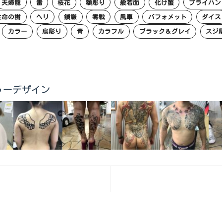
夫婦龍
雷
桜花
額彫り
般若面
化け蟹
プライハン
生命の樹
ヘリ
鎖鎌
零戦
風車
バフォメット
ダイス
カラー
烏彫り
青
カラフル
ブラック＆グレイ
スジ
他タトゥーデザイン