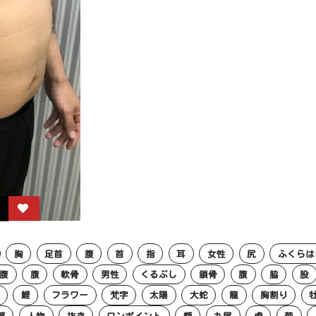
胸
足首
腹
首
指
耳
女性
尻
ふくらは
腹
腹
軟骨
男性
くるぶし
鎖骨
腹
脇
股
鯉
フラワー
梵字
太陽
大蛇
龍
胸割り
葉
人物
抜き
ワンポイント
額
九尾
虎
菊