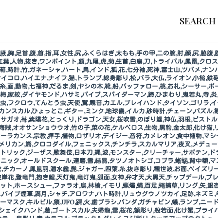
SEARCH
肩,腋,胸,足首,腹,首,指,耳,女性,尻,ふくらはぎ,太もも,手の甲,二の腕,肘,顔,尻,脇腹,
葉,人物,抜き,ワンポイント,額,九尾,虎,菊,生首,白鳥,刀,トライバル,鳳凰,クロス,
,宝箱,時計,竹,ガネーシャ,ハート,鳥,インド,狐,花,七分袖,死神,富士山,ツバメ,
,鮫,サイコロ,ハイエナ,ナイフ,猫,トランプ,総身彫り,松,バラ,大仏,ライオン,小槌
蜘蛛糸,面,動物,七福神,だるま,剣,ヤシの木,靴,船,バッファロー,桃,お札,シーサー
,梅,家紋,ダイヤモンド,ハサミ,パイプ,スパイダーマン,蹄,ひまわり,鬼若丸,寺,
,虫,フクロウ,てんとう虫,天使,鷲,観音,カエル,プレイハンド,タイソン,ゴリラ
カンスカル,ひょっとこ,ギター,ミンク,地球儀,イルカ,砂時計,チェーン,パズル,観
ガオ,苺,紫陽花,とっくり,ドラゴン,天女,桜吹雪,のぼり鯉,神仏,羽根,ピストル
海賊,オオサンショウウオ,竹の子,菜の花,ケルベロス,生物,黒豹,金太郎,化け猫,
ラカンス,宗教,拝手,植物,ロザリオ,デイジー,音符,カメレオン,食中植物,マシー
アメリカン,鰐,クロコダイル,フェニックス,チンチラ,スカルマリア,夜叉,メデュー
,カトリック,ジーザス,歌舞伎,日本刀,縄,波,モンスター,クリーチャー,サボテン,
ニック,オールドスクール,達磨,雪,結晶,タツノオトシゴ,コブラ,蜥蜴,背中額,マ
陀,チカーノ,鳳凰羽,潜水艦,髭,ジャガー,四葉,糸,抜き彫り,観世波,お面,ペイズリ
,彼岸花,登竜門,抱き鯉,天灯鬼,竜灯鬼,狐面,女神,弁才天,大黒天,チップデール,
ット,ホースシュー,ファラオ,烏,林檎,イモリ,蝋燭,蝿,百足,蠅捕草,リング,矢,銀
,パイプ煙草,満月,シャチ,アロワナ,ハト時計,リュウグウノツカイ,足跡,ネズミ,羊,
ーマスク,キルビル,鎖,UFO,踝,火,歯ブラシ,パンダ,ガチャピン,蟻,ランプ,ニー
シェイクハンド,葛,ゴートスカル,夫婦龍,雷,桜花,額彫り,般若面,化け蟹,プライ