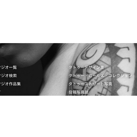
タジオ一覧
タトゥーデザイン集
タジオ検索
タトゥー・ガールズ・コレクション
タジオ作品集
タトゥーストリート写真
て
投稿写真館
タジオ掲載見本
画像投稿
ザイン集
タトゥーガイド