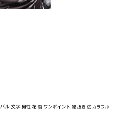
イバル
文字
男性
花
腹
ワンポイント
鯉
抜き
桜
カラフル