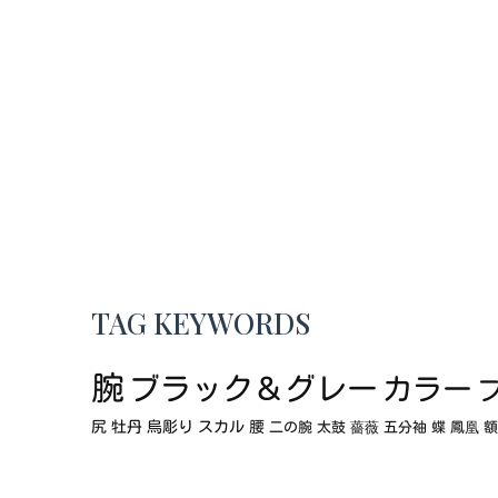
TAG KEYWORDS
腕
ブラック＆グレー
カラー
尻
牡丹
烏彫り
スカル
腰
二の腕
太鼓
薔薇
五分袖
蝶
鳳凰