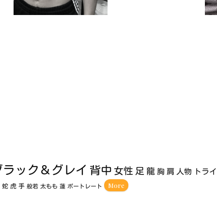
ブラック＆グレイ
背中
女性
足
龍
胸
肩
人物
トラ
More
額
蛇
虎
手
般若
太もも
蓮
ポートレート