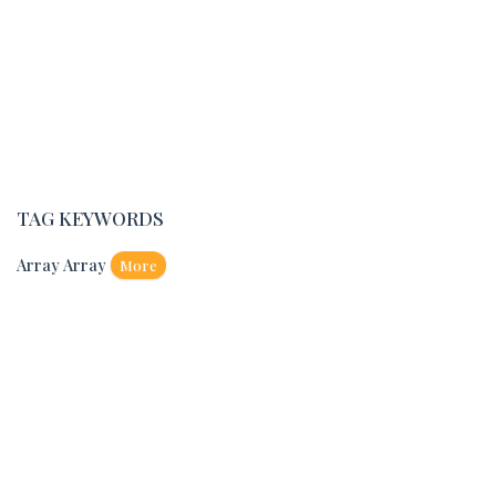
TAG KEYWORDS
Array Array
More