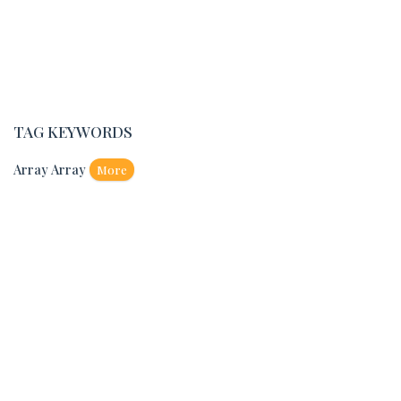
TAG KEYWORDS
Array Array
More