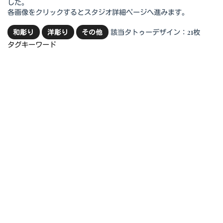
した。
各画像をクリックするとスタジオ詳細ページへ進みます。
該当タトゥーデザイン：21枚
和彫り
洋彫り
その他
タグキーワード