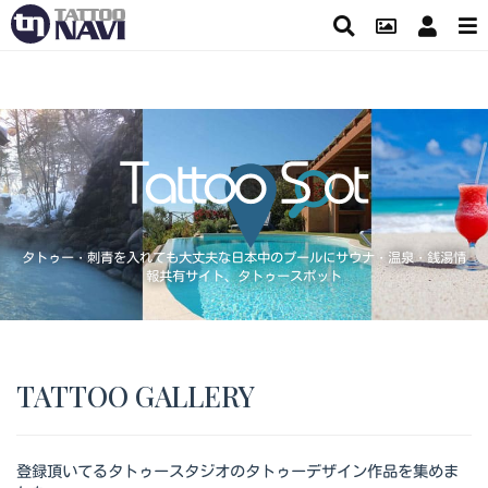
タトゥー・刺青を入れても大丈夫な日本中のプールにサウナ・温泉・銭湯情
報共有サイト、タトゥースポット
TATTOO GALLERY
登録頂いてるタトゥースタジオのタトゥーデザイン作品を集めま