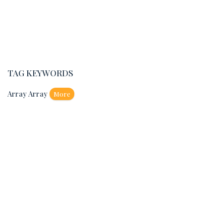
TAG KEYWORDS
Array Array
More