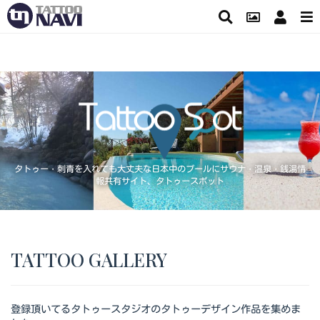
タトゥー・刺青を入れても大丈夫な日本中のプールにサウナ・温泉・銭湯情
報共有サイト、タトゥースポット
TATTOO GALLERY
登録頂いてるタトゥースタジオのタトゥーデザイン作品を集めま