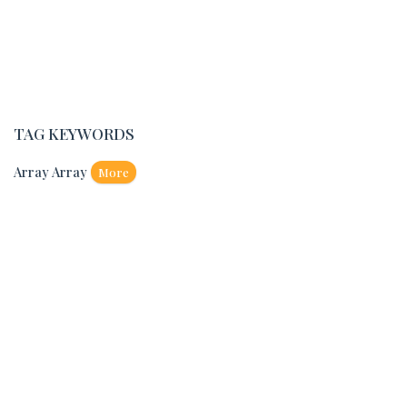
TAG KEYWORDS
Array Array
More