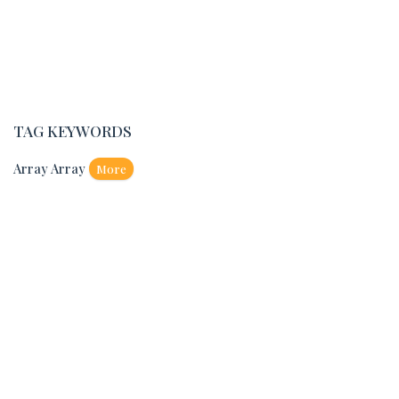
TAG KEYWORDS
Array Array
More