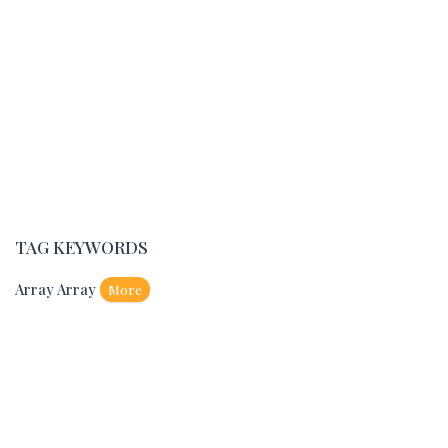
TAG KEYWORDS
Array Array
More