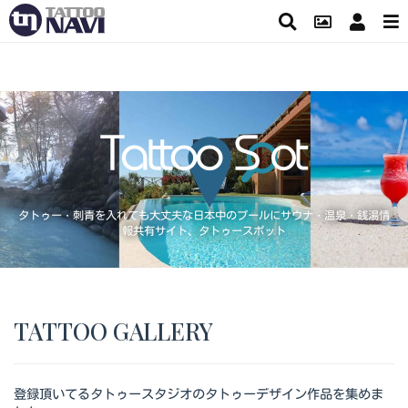
タトゥー・刺青を入れても大丈夫な日本中のプールにサウナ・温泉・銭湯情
報共有サイト、タトゥースポット
TATTOO GALLERY
登録頂いてるタトゥースタジオのタトゥーデザイン作品を集めま