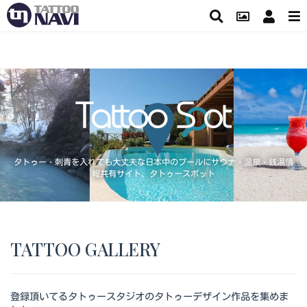
タトゥー・刺青を入れても大丈夫な日本中のプールにサウナ・温泉・銭湯情
報共有サイト、タトゥースポット
TATTOO GALLERY
登録頂いてるタトゥースタジオのタトゥーデザイン作品を集めま