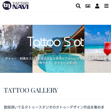
タトゥー・刺青を入れても大丈夫な日本中のプールにサウナ・温泉・銭湯情
報共有サイト、タトゥースポット
TATTOO GALLERY
登録頂いてるタトゥースタジオのタトゥーデザイン作品を集めま