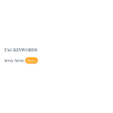
TAG KEYWORDS
Array Array
More