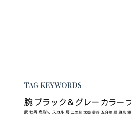
TAG KEYWORDS
腕
ブラック＆グレー
カラー
尻
牡丹
烏彫り
スカル
腰
二の腕
太鼓
薔薇
五分袖
蝶
鳳凰