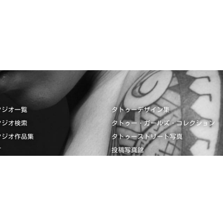
タジオ一覧
タトゥーデザイン集
タジオ検索
タトゥー・ガールズ・コレクション
タジオ作品集
タトゥーストリート写真
て
投稿写真館
タジオ掲載見本
画像投稿
ザイン集
タトゥーガイド