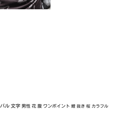
イバル
文字
男性
花
腹
ワンポイント
鯉
抜き
桜
カラフル