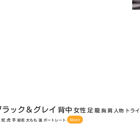
ブラック＆グレイ
背中
女性
足
龍
胸
肩
人物
トラ
More
額
蛇
虎
手
般若
太もも
蓮
ポートレート