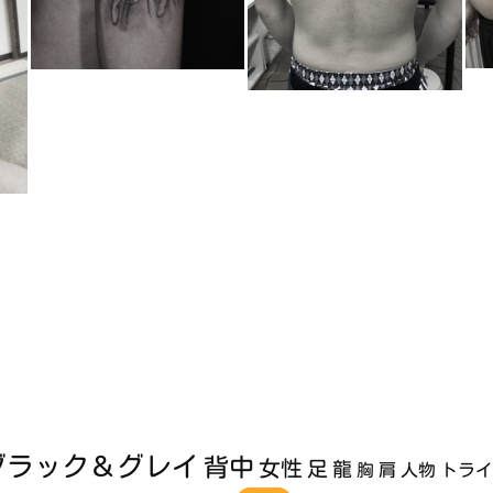
ブラック＆グレイ
背中
女性
足
龍
胸
肩
人物
トラ