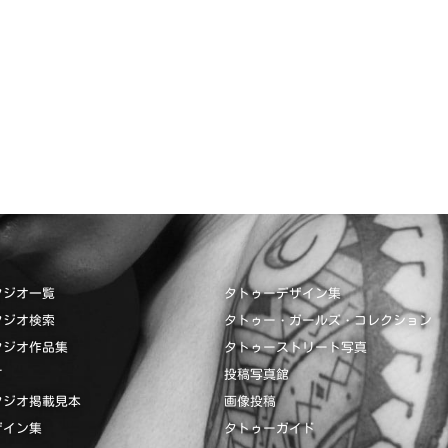
タジオ一覧
タトゥーデザイン集
タジオ検索
タトゥー・ガールズ・コレクション
タジオ作品集
タトゥーストリート写真
て
投稿写真館
タジオ掲載見本
画像投稿
ザイン集
タトゥーガイド