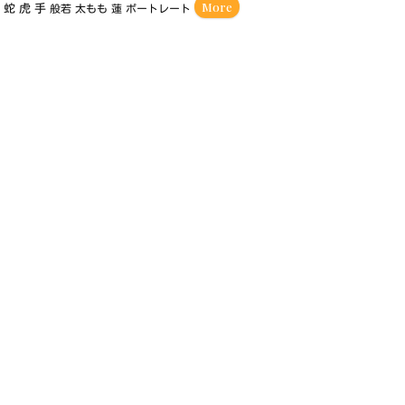
More
額
蛇
虎
手
般若
太もも
蓮
ポートレート