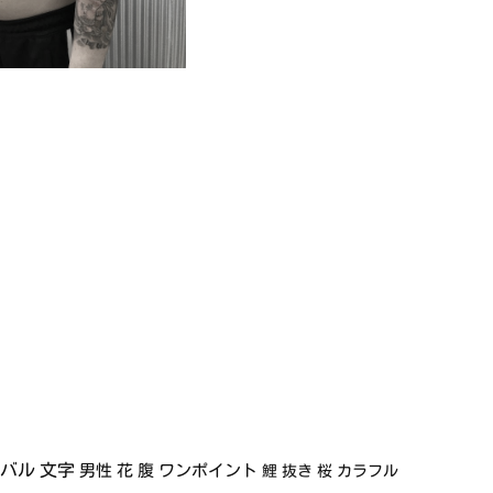
イバル
文字
男性
花
腹
ワンポイント
鯉
抜き
桜
カラフル