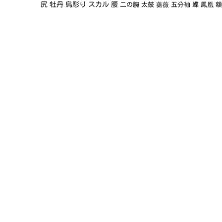
尻
牡丹
烏彫り
スカル
腰
二の腕
太鼓
薔薇
五分袖
蝶
鳳凰