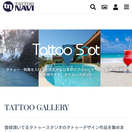
タトゥー・刺青を入れても大丈夫な日本中のプールにサウナ・温泉・銭湯情
報共有サイト、タトゥースポット
TATTOO GALLERY
登録頂いてるタトゥースタジオのタトゥーデザイン作品を集めま