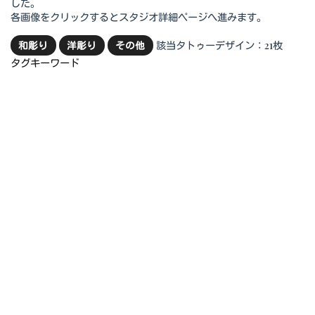
した。
各画像をクリックするとスタジオ詳細ページへ進みます。
該当タトゥーデザイン：21枚
和彫り
洋彫り
その他
タグキーワード