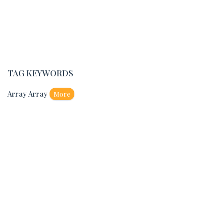
TAG KEYWORDS
Array Array
More