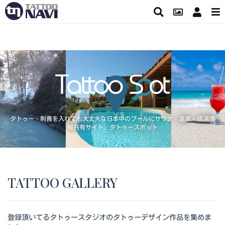
タトゥー・刺青を入れても大丈夫な日本中のプールにサウナ・温泉・銭湯情
報共有サイト、タトゥースポット
TATTOO GALLERY
登録頂いてるタトゥースタジオのタトゥーデザイン作品を集めま