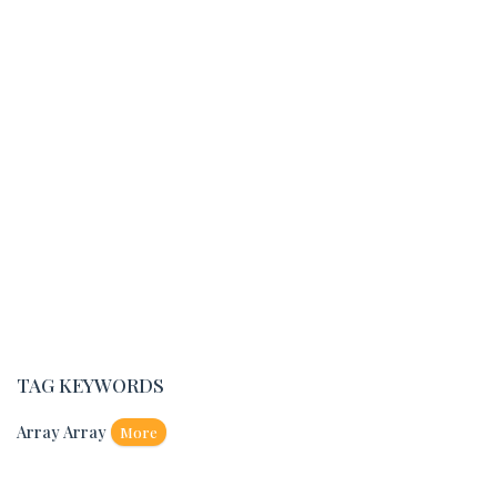
TAG KEYWORDS
Array Array
More