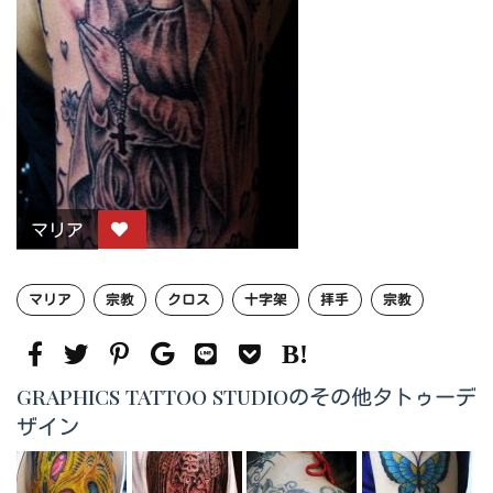
マリア
マリア
宗教
クロス
十字架
拝手
宗教
GRAPHICS TATTOO STUDIOのその他タトゥーデ
ザイン