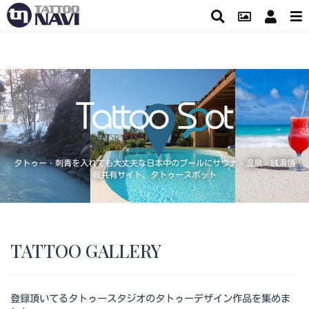
タトゥー・刺青を入れても大丈夫な日本中のプールにサウナ・温泉・銭湯情
報共有サイト、タトゥースポット
TATTOO GALLERY
登録頂いてるタトゥースタジオのタトゥーデザイン作品を集めま