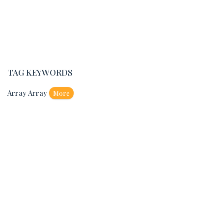
TAG KEYWORDS
Array Array
More