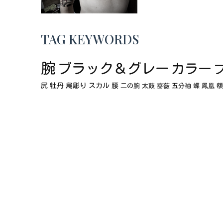
TAG KEYWORDS
腕
ブラック＆グレー
カラー
尻
牡丹
烏彫り
スカル
腰
二の腕
太鼓
薔薇
五分袖
蝶
鳳凰