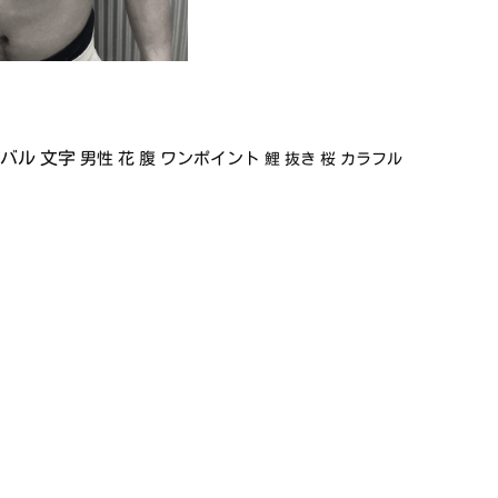
イバル
文字
男性
花
腹
ワンポイント
鯉
抜き
桜
カラフル