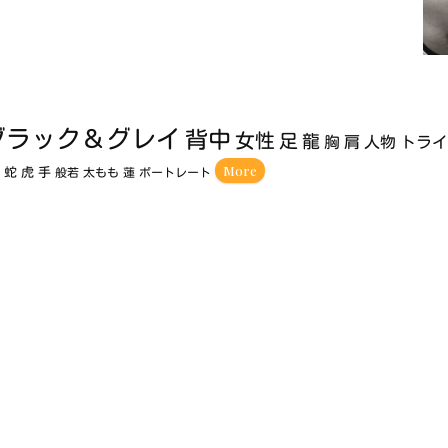
ブラック＆グレイ
背中
女性
足
龍
胸
肩
人物
トラ
More
額
蛇
虎
手
般若
太もも
蓮
ポートレート