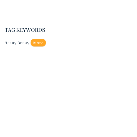
TAG KEYWORDS
Array Array
More