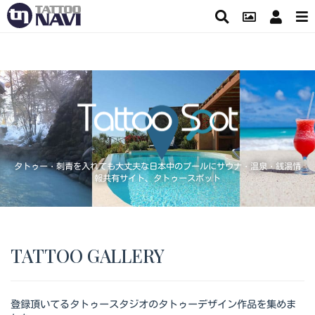
タトゥー・刺青を入れても大丈夫な日本中のプールにサウナ・温泉・銭湯情
報共有サイト、タトゥースポット
TATTOO GALLERY
登録頂いてるタトゥースタジオのタトゥーデザイン作品を集めま