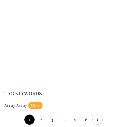
TAG KEYWORDS
Array Array
More
1
2
3
4
5
6