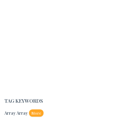
TAG KEYWORDS
Array Array
More