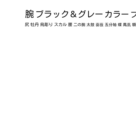
腕
ブラック＆グレー
カラー
尻
牡丹
烏彫り
スカル
腰
二の腕
太鼓
薔薇
五分袖
蝶
鳳凰