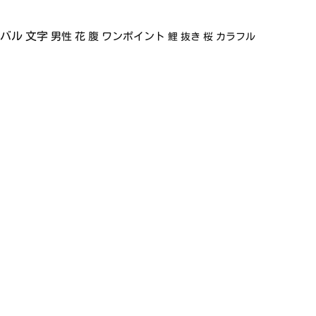
イバル
文字
男性
花
腹
ワンポイント
鯉
抜き
桜
カラフル