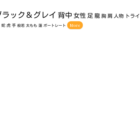
ブラック＆グレイ
背中
女性
足
龍
胸
肩
人物
トラ
More
額
蛇
虎
手
般若
太もも
蓮
ポートレート