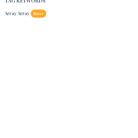
TAG KEYWORDS
Array Array
More