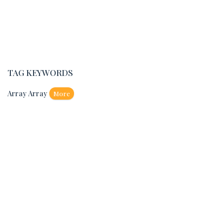
TAG KEYWORDS
Array Array
More