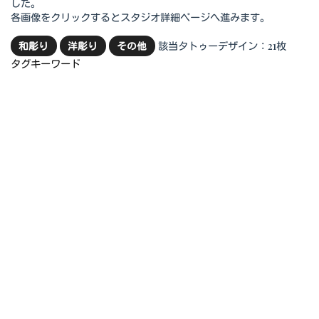
した。
各画像をクリックするとスタジオ詳細ページへ進みます。
該当タトゥーデザイン：21枚
和彫り
洋彫り
その他
タグキーワード