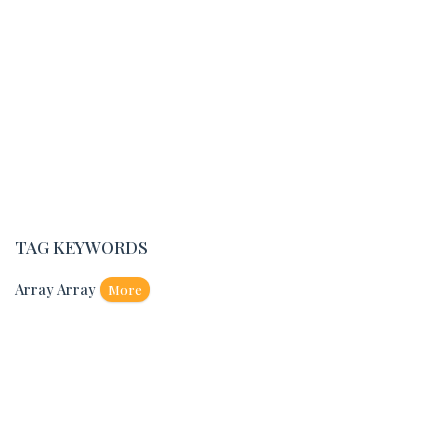
TAG KEYWORDS
Array Array
More