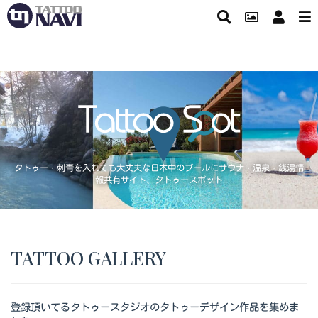
タトゥー・刺青を入れても大丈夫な日本中のプールにサウナ・温泉・銭湯情
報共有サイト、タトゥースポット
TATTOO GALLERY
登録頂いてるタトゥースタジオのタトゥーデザイン作品を集めま