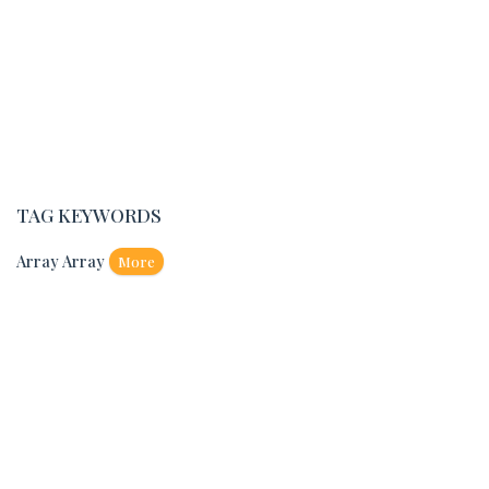
TAG KEYWORDS
Array Array
More