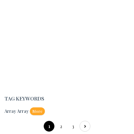
TAG KEYWORDS
Array Array
More
1
2
3