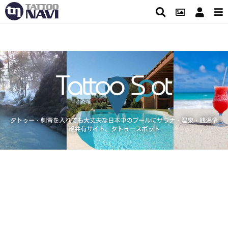
タトゥー・刺青を入れても大丈夫な日本中のプールにサウナ・温泉・銭湯情
報共有サイト、タトゥースポット