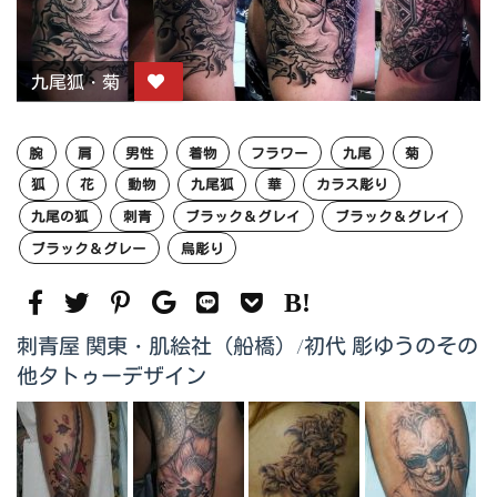
九尾狐・菊
腕
肩
男性
着物
フラワー
九尾
菊
狐
花
動物
九尾狐
華
カラス彫り
九尾の狐
刺青
ブラック＆グレイ
ブラック＆グレイ
ブラック＆グレー
烏彫り
刺青屋 関東・肌絵社（船橋）/初代 彫ゆうのその
他タトゥーデザイン