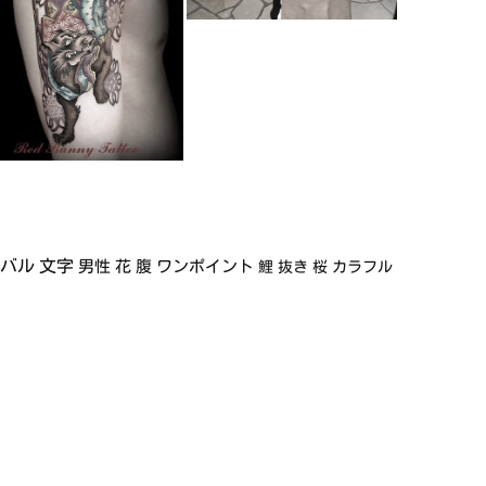
イバル
文字
男性
花
腹
ワンポイント
鯉
抜き
桜
カラフル