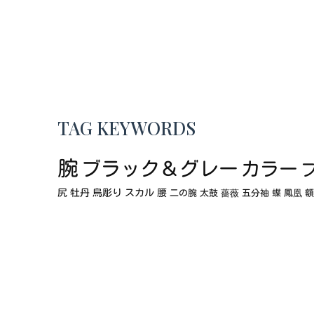
TAG KEYWORDS
腕
ブラック＆グレー
カラー
尻
牡丹
烏彫り
スカル
腰
二の腕
太鼓
薔薇
五分袖
蝶
鳳凰