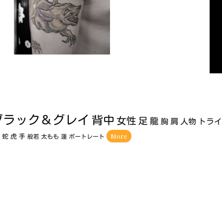
ブラック＆グレイ
背中
女性
足
龍
胸
肩
人物
トラ
More
額
蛇
虎
手
般若
太もも
蓮
ポートレート