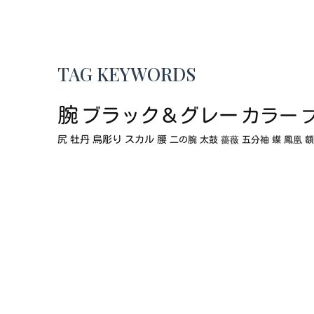
TAG KEYWORDS
腕
ブラック＆グレー
カラー
尻
牡丹
烏彫り
スカル
腰
二の腕
太鼓
薔薇
五分袖
蝶
鳳凰