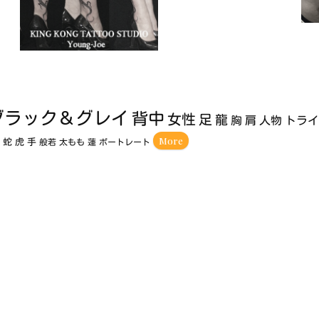
ブラック＆グレイ
背中
女性
足
龍
胸
肩
人物
トラ
More
額
蛇
虎
手
般若
太もも
蓮
ポートレート