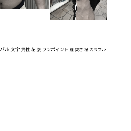
イバル
文字
男性
花
腹
ワンポイント
鯉
抜き
桜
カラフル