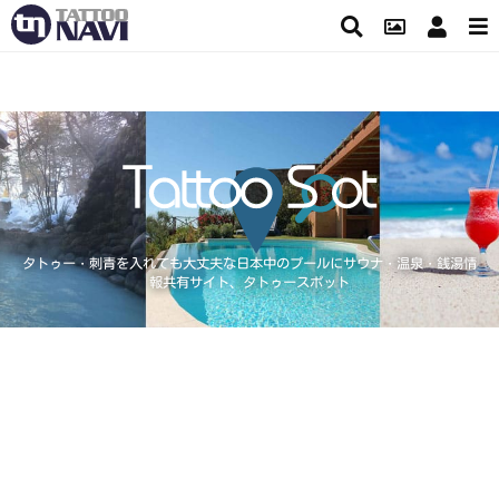
タトゥー・刺青を入れても大丈夫な日本中のプールにサウナ・温泉・銭湯情
報共有サイト、タトゥースポット