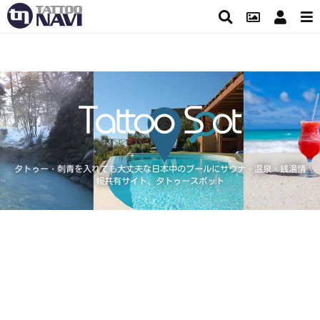
タトゥー・刺青を入れても大丈夫な日本中のプールにサウナ・温泉・銭湯情
報共有サイト、タトゥースポット