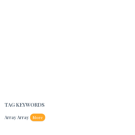
TAG KEYWORDS
Array Array
More