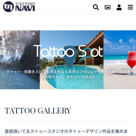
タトゥー・刺青を入れても大丈夫な日本中のプールにサウナ・温泉・銭湯情
報共有サイト、タトゥースポット
TATTOO GALLERY
登録頂いてるタトゥースタジオのタトゥーデザイン作品を集めま