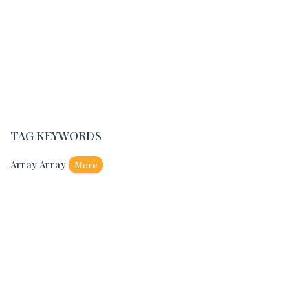
TAG KEYWORDS
Array Array
More