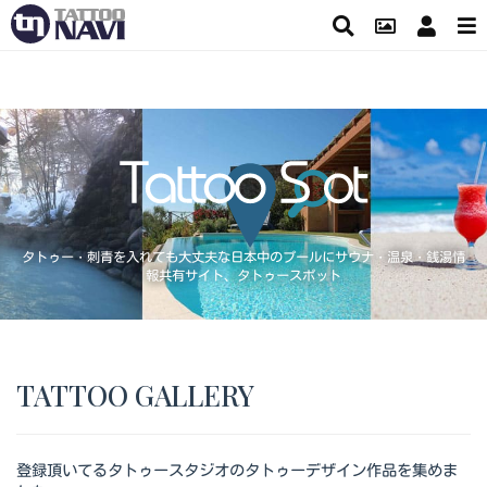
タトゥー・刺青を入れても大丈夫な日本中のプールにサウナ・温泉・銭湯情
報共有サイト、タトゥースポット
TATTOO GALLERY
登録頂いてるタトゥースタジオのタトゥーデザイン作品を集めま