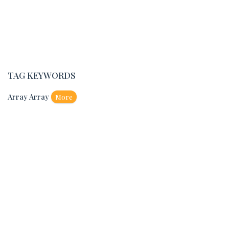
TAG KEYWORDS
Array Array
More