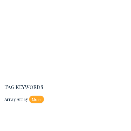
TAG KEYWORDS
Array Array
More