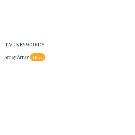
TAG KEYWORDS
Array Array
More