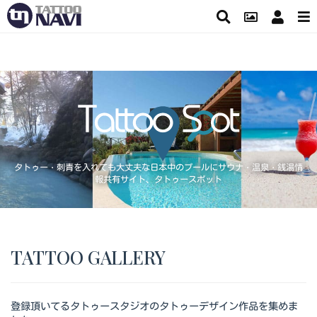
タトゥー・刺青を入れても大丈夫な日本中のプールにサウナ・温泉・銭湯情
報共有サイト、タトゥースポット
TATTOO GALLERY
登録頂いてるタトゥースタジオのタトゥーデザイン作品を集めま