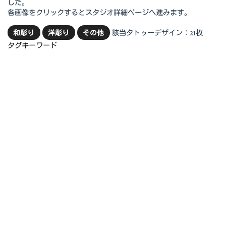
した。
各画像をクリックするとスタジオ詳細ページへ進みます。
該当タトゥーデザイン：21枚
和彫り
洋彫り
その他
タグキーワード