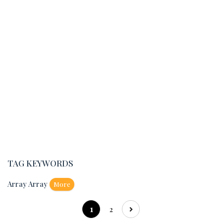
TAG KEYWORDS
Array Array
More
1
2