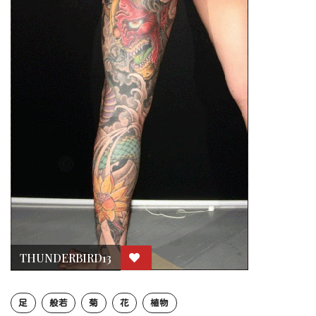
THUNDERBIRD13
足
般若
菊
花
植物