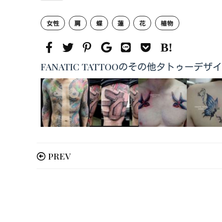
女性
肩
蝶
蓮
花
植物
FANATIC TATTOOのその他タトゥーデザ
PREV