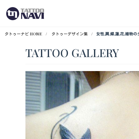
タトゥーナビ HOME
タトゥーデザイン集
女性,肩,蝶,蓮,花,植
TATTOO GALLERY