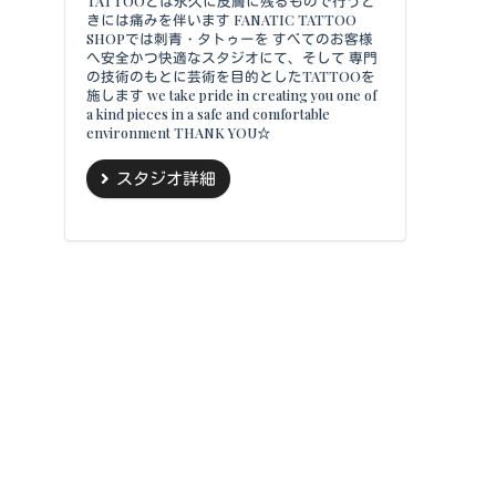
TATTOOとは永久に皮膚に残るもので行うと
きには痛みを伴います FANATIC TATTOO
SHOPでは刺青・タトゥーを すべてのお客様
へ安全かつ快適なスタジオにて、そして 専門
の技術のもとに芸術を目的としたTATTOOを
施します we take pride in creating you one of
a kind pieces in a safe and comfortable
environment THANK YOU☆
スタジオ詳細