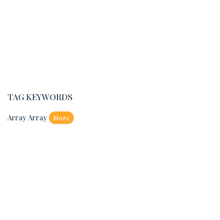
TAG KEYWORDS
Array Array
More