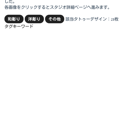
した。
各画像をクリックするとスタジオ詳細ページへ進みます。
該当タトゥーデザイン：21枚
和彫り
洋彫り
その他
タグキーワード