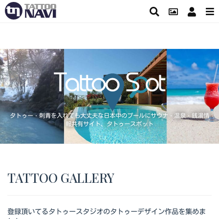
タトゥー・刺青を入れても大丈夫な日本中のプールにサウナ・温泉・銭湯情
報共有サイト、タトゥースポット
TATTOO GALLERY
登録頂いてるタトゥースタジオのタトゥーデザイン作品を集めま