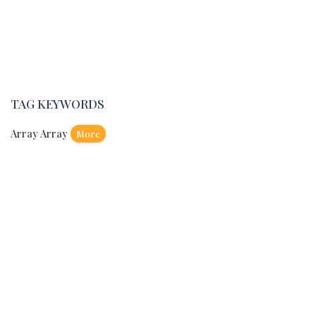
TAG KEYWORDS
Array Array
More