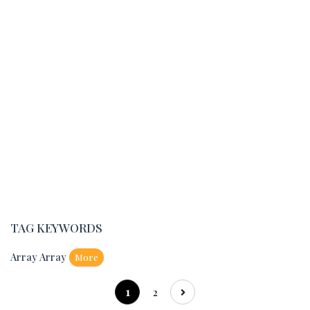
TAG KEYWORDS
Array Array
More
1
2