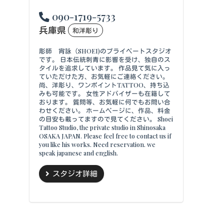
090-1719-5733
兵庫県
和洋彫り
彫師 宵詠（SHOEI)のプライベートスタジオ
です。 日本伝統刺青に影響を受け、独自のス
タイルを追求しています。 作品見て気に入っ
ていただけた方、お気軽にご連絡ください。
尚、洋彫り、ワンポイントTATTOO、持ち込
みも可能です。 女性アドバイザーも在籍して
おります。 質問等、お気軽に何でもお問い合
わせください。 ホームページに、作品、料金
の目安も載ってますので見てください。 Shoei
Tattoo Studio, the private studio in Shinosaka
OSAKA JAPAN. Please feel free to contact us if
you like his works. Need reservation. we
speak japanese and english.
スタジオ詳細