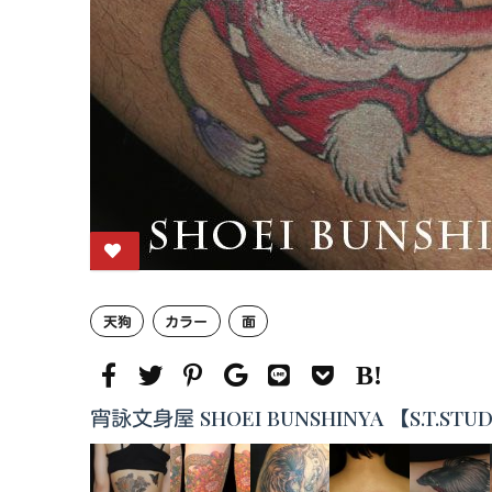
天狗
カラー
面
宵詠文身屋 SHOEI BUNSHINYA 【S.T