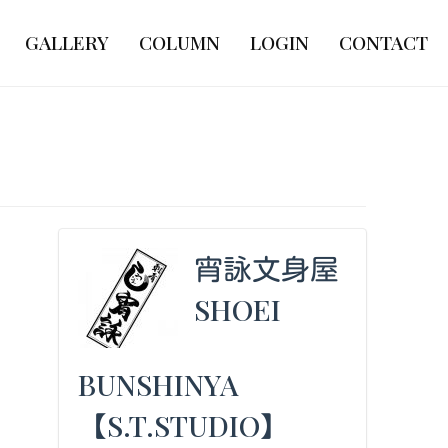
GALLERY
COLUMN
LOGIN
CONTACT
宵詠文身屋
SHOEI
BUNSHINYA
【S.T.STUDIO】