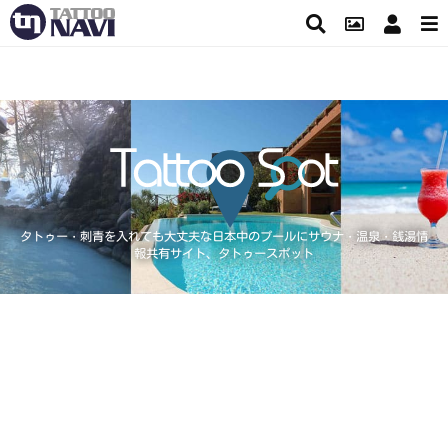
タトゥー・刺青を入れても大丈夫な日本中のプールにサウナ・温泉・銭湯情
報共有サイト、タトゥースポット