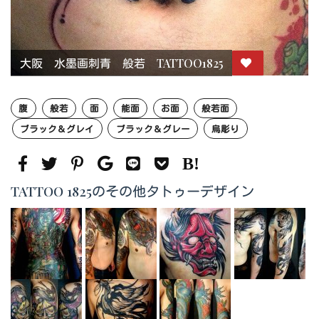
大阪 水墨画刺青 般若 TATTOO1825
腹
般若
面
能面
お面
般若面
ブラック＆グレイ
ブラック＆グレー
烏彫り
TATTOO 1825のその他タトゥーデザイン