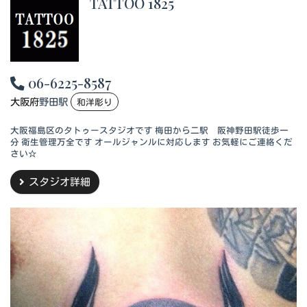
TATTOO 1825
06-6225-8587
大阪府
野田駅
和洋彫り
大阪福島区のタトゥースタジオです 梅田から二駅 阪神野田駅徒歩一
分 衛生管理万全です オールジャンルに対応します お気軽にご連絡くだ
さい☆
スタジオ詳細