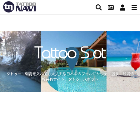
タトゥー・刺青を入れても大丈夫な日本中のプールにサウナ・温泉・銭湯情
報共有サイト、タトゥースポット