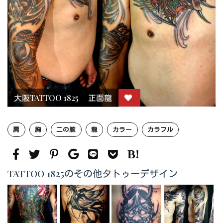
大阪TATTOO 1825 正面龍
肩
胸
二の腕
龍
カラー
カラフル
TATTOO 1825のその他タトゥーデザイン