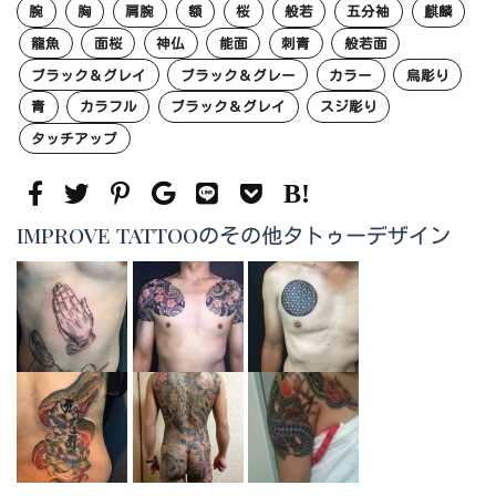
腕
胸
肩腕
額
桜
般若
五分袖
麒麟
龍魚
面桜
神仏
能面
刺青
般若面
ブラック＆グレイ
ブラック＆グレー
カラー
烏彫り
青
カラフル
ブラック＆グレイ
スジ彫り
タッチアップ
IMPROVE TATTOOのその他タトゥーデザイン