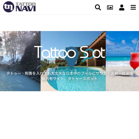
タトゥー・刺青を入れても大丈夫な日本中のプールにサウナ・温泉・銭湯情
報共有サイト、タトゥースポット