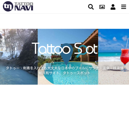
タトゥー・刺青を入れても大丈夫な日本中のプールにサウナ・温泉・銭湯情
報共有サイト、タトゥースポット