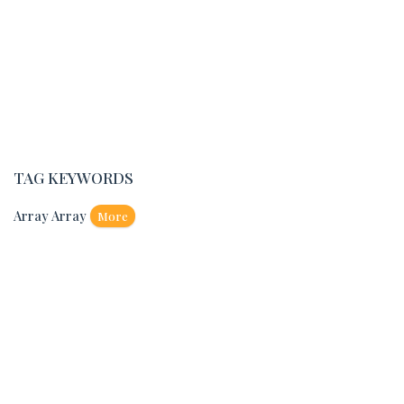
TAG KEYWORDS
Array Array
More