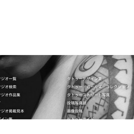
タジオ一覧
タトゥーデザイン集
タジオ検索
タトゥー・ガールズ・コレクション
タジオ作品集
タトゥーストリート写真
て
投稿写真館
タジオ掲載見本
画像投稿
ザイン集
タトゥーガイド