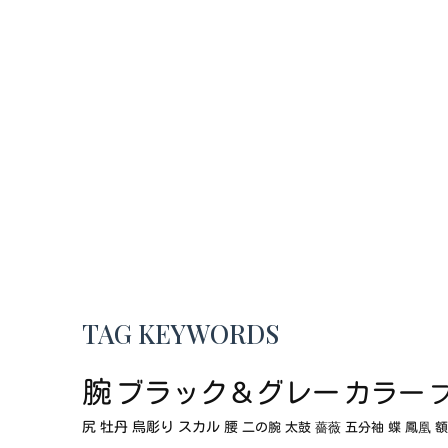
TAG KEYWORDS
腕
ブラック＆グレー
カラー
尻
牡丹
烏彫り
スカル
腰
二の腕
太鼓
薔薇
五分袖
蝶
鳳凰