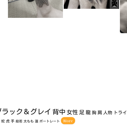
ブラック＆グレイ
背中
女性
足
龍
胸
肩
人物
トラ
More
額
蛇
虎
手
般若
太もも
蓮
ポートレート