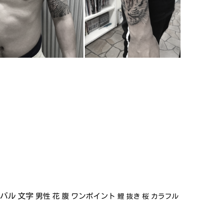
イバル
文字
男性
花
腹
ワンポイント
鯉
抜き
桜
カラフル