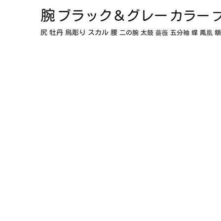
腕
ブラック＆グレー
カラー
尻
牡丹
烏彫り
スカル
腰
二の腕
太鼓
薔薇
五分袖
蝶
鳳凰