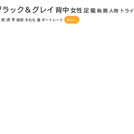
ブラック＆グレイ
背中
女性
足
龍
胸
肩
人物
トラ
More
額
蛇
虎
手
般若
太もも
蓮
ポートレート