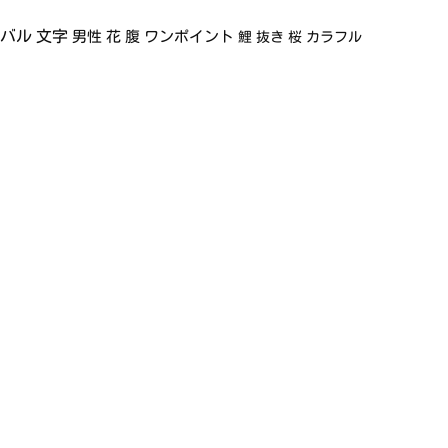
イバル
文字
男性
花
腹
ワンポイント
鯉
抜き
桜
カラフル